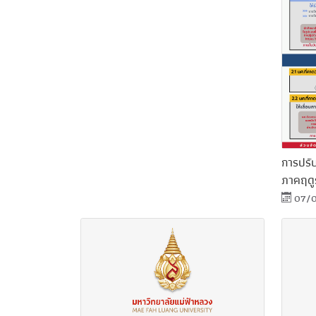
การปรั
ภาคฤดู
07/0