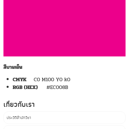
สีบานเย็น
CMYK
C0 M100 Y0 k0
RGB (HEX)
#EC008B
เกี่ยวกับเรา
ประวัติสำนักวิชา