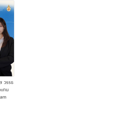
ัส วรรธ
ัวแทน
ram