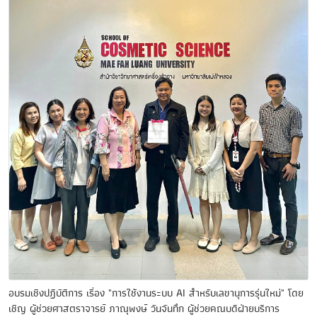
อบรมเชิงปฏิบัติการ เรื่อง "การใช้งานระบบ AI สำหรับเลขานุการรุ่นใหม่" โดย
เชิญ ผู้ช่วยศาสตราจารย์ ภาณุพงษ์ วันจันทึก ผู้ช่วยคณบดีฝ่ายบริการ