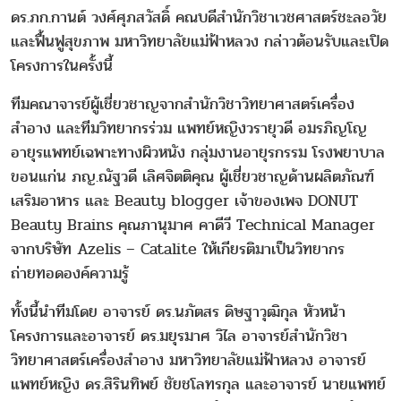
ดร.ภก.กานต์ วงศ์ศุภสวัสดิ์ คณบดีสำนักวิชาเวชศาสตร์ชะลอวัย
และฟื้นฟูสุขภาพ มหาวิทยาลัยแม่ฟ้าหลวง กล่าวต้อนรับและเปิด
โครงการในครั้งนี้
ทีมคณาจารย์ผู้เชี่ยวชาญจากสำนักวิชาวิทยาศาสตร์เครื่อง
สำอาง และทีมวิทยากรร่วม แพทย์หญิงวรายุวดี อมรภิญโญ
อายุรแพทย์เฉพาะทางผิวหนัง กลุ่มงานอายุรกรรม โรงพยาบาล
ขอนแก่น ภญ.ณัฐวดี เลิศจิตติคุณ ผู้เชี่ยวชาญด้านผลิตภัณฑ์
เสริมอาหาร และ Beauty blogger เจ้าของเพจ DONUT
Beauty Brains คุณภานุมาศ คาดีวี Technical Manager
จากบริษัท Azelis – Catalite ให้เกียรติมาเป็นวิทยากร
ถ่ายทอดองค์ความรู้
ทั้งนี้นำทีมโดย อาจารย์ ดร.นภัตสร ดิษฐาวุฒิกุล หัวหน้า
โครงการและอาจารย์ ดร.มยุรมาศ วิไล อาจารย์สำนักวิชา
วิทยาศาสตร์เครื่องสำอาง มหาวิทยาลัยแม่ฟ้าหลวง อาจารย์
แพทย์หญิง ดร.สิรินทิพย์ ชัยชโลทรกุล และอาจารย์ นายแพทย์