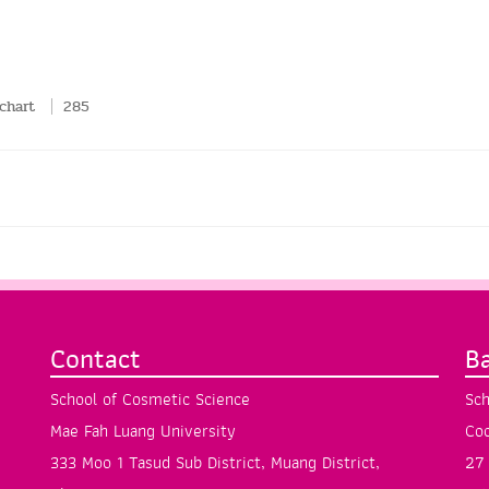
chart
285
Contact
B
School of Cosmetic Science
Sch
Mae Fah Luang University
Coo
333 Moo 1 Tasud Sub District, Muang District,
27 