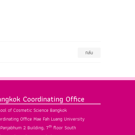
กลับ
angkok Coordinating Office
ool of Cosmetic Science Bangkok
rdinating Office Mae Fah Luang University
th
Panjabhum 2 Building, 7
floor South