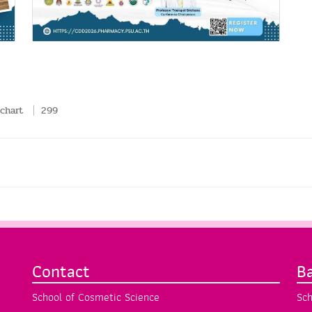
chart
299
Contact
B
School of Cosmetic Science
Sch