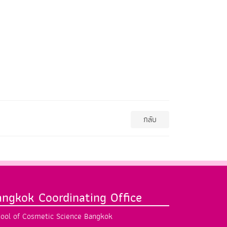
กลับ
angkok Coordinating Office
ool of Cosmetic Science Bangkok