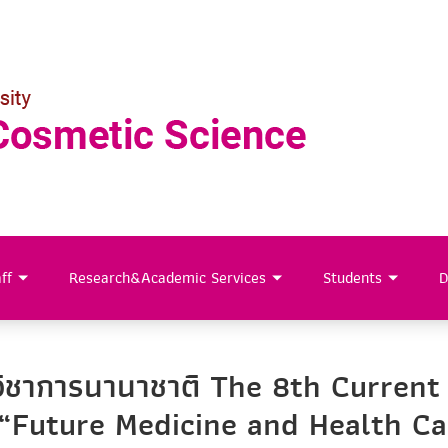
ff
Research&Academic Services
Students
D
มวิชาการนานาชาติ The 8th Curre
 “Future Medicine and Health Ca