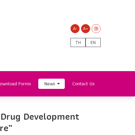
A-
A+
TH
EN
ownload Forms
News
Contact Us
nt Drug Development
re”