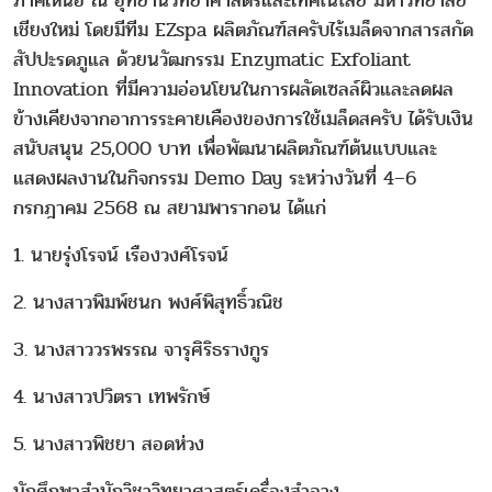
ภาคเหนือ ณ อุทยานวิทยาศาสตร์และเทคโนโลยี มหาวิทยาลัย
เชียงใหม่ โดยมีทีม EZspa ผลิตภัณฑ์สครับไร้เมล็ดจากสารสกัด
สัปปะรดภูแล ด้วยนวัฒกรรม Enzymatic Exfoliant
Innovation ที่มีความอ่อนโยนในการผลัดเซลล์ผิวและลดผล
ข้างเคียงจากอาการระคายเคืองของการใช้เมล็ดสครับ ได้รับเงิน
สนับสนุน 25,000 บาท เพื่อพัฒนาผลิตภัณฑ์ต้นแบบและ
แสดงผลงานในกิจกรรม Demo Day ระหว่างวันที่ 4–6
กรกฎาคม 2568 ณ สยามพารากอน ได้แก่
1. นายรุ่งโรจน์ เรืองวงศ์โรจน์
2. นางสาวพิมพ์ชนก พงศ์พิสุทธิ์วณิช
3. นางสาววรพรรณ จารุศิริธรางกูร
4. นางสาวปวิตรา เทพรักษ์
5. นางสาวพิชยา สอดห่วง
นักศึกษาสำนักวิชาวิทยาศาสตร์เครื่องสำอาง